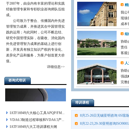
于2007年，由业内有丰富的理论和实践
精
经验管理专家和专职职业咨询师队伍组
我公
成。
现场
公司致力于整合、传播国内外先进
成本
管理智力成果，并推进其在中国管理实
践的运用；与此同时，公司不断总结、
组
研究中国管理实际，在吸收、消化国内
协助
外先进管理智力成果的基础上进行创
责任
新，开发具有独立知识产权的专业化、
客观
差异化产品和服务，为客户创造更大价
值。
人
详细信息>>
协助
强战
咨询式培训
完整
培训课程
IATF16949六大核心工具APQP/FM...
8月25-26日无锡亚明咨询 6S现场
VDA6.3制造过程审核和VDA6.5产...
8月22-23,29-30亚明咨询ISO9001/IS
IATF16949六大工培训课程大纲