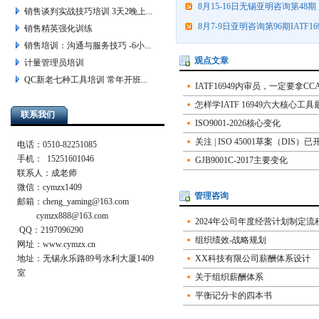
8月15-16日无锡亚明咨询第48期 
销售谈判实战技巧培训 3天2晚上...
8月7-9日亚明咨询第96期IATF16
销售精英强化训练
销售培训：沟通与服务技巧 -6小...
观点文章
计量管理员培训
QC新老七种工具培训 常年开班...
IATF16949内审员，一定要拿CC
怎样学IATF 16949六大核心工
联系我们
ISO9001-2026核心变化
关注 | ISO 45001草案（DIS）
电话：0510-82251085
手机： 15251601046
GJB9001C-2017主要变化
联系人：成老师
微信：cymzx1409
管理咨询
邮箱：
cheng_yaming@163.com
cymzx888@163.com
2024年公司年度经营计划制定流程
QQ：2197096290
组织绩效-战略规划
网址：www.cymzx.cn
地址：无锡永乐路89号水利大厦1409
XX科技有限公司薪酬体系设计
室
关于组织薪酬体系
平衡记分卡的四本书